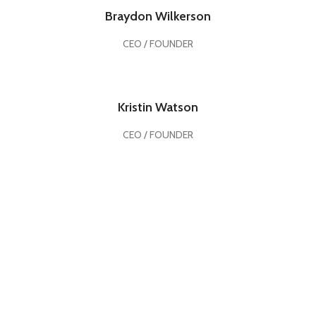
Braydon Wilkerson
CEO / FOUNDER
Kristin Watson
CEO / FOUNDER
DEVELOPED BY XTEMOS STUDIO @ 2021.
We work through every aspect at the
planning