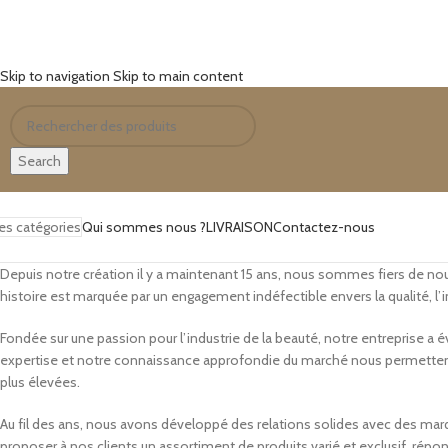
Skip to navigation
Skip to main content
Search
es catégories
Qui sommes nous ?
LIVRAISON
Contactez-nous
Depuis notre création il y a maintenant 15 ans, nous sommes fiers de n
histoire est marquée par un engagement indéfectible envers la qualité, l’in
Fondée sur une passion pour l’industrie de la beauté, notre entreprise a 
expertise et notre connaissance approfondie du marché nous permettent 
plus élevées.
Au fil des ans, nous avons développé des relations solides avec des ma
proposer à nos clients un assortiment de produits varié et exclusif, ré