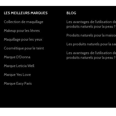
LES MEILLEURS MARQUES
BLOG
Collection de maquillage
Les avantages de l'utilisation d
produits naturels pour la peau ?
Makeup pour les lèvres
Produits naturels pour la mais
Maquillage pour les yeux
Les produits naturels pour la s
Cosmétique pour le teint
Les avantages de l'utilisation d
Marque D'Donna
produits naturels pour la peau ?
Marque Leticia Well
Marque Yes Love
Marque Easy Paris
grossiste-en-live.com
2024 CRÉE PAR
EMRG WEB
. PREMIUM E-COMMERCE SOLUTIO