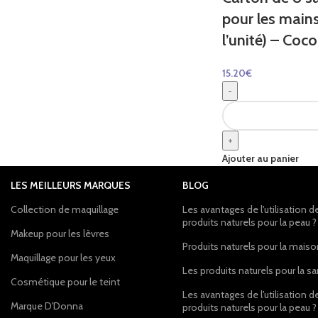
pour les main
l’unité) – Coco
15.20
€
-
+
Ajouter au panier
LES MEILLEURS MARQUES
BLOG
Collection de maquillage
Les avantages de l'utilisation d
produits naturels pour la peau ?
Makeup pour les lèvres
Produits naturels pour la mais
Maquillage pour les yeux
Les produits naturels pour la s
Cosmétique pour le teint
Les avantages de l'utilisation d
Marque D'Donna
produits naturels pour la peau ?