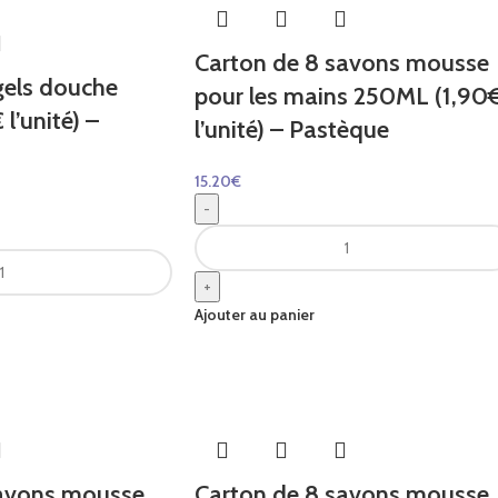
Carton de 8 savons mousse
gels douche
pour les mains 250ML (1,90
l’unité) –
l’unité) – Pastèque
15.20
€
-
+
Ajouter au panier
savons mousse
Carton de 8 savons mousse