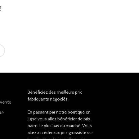
€
Bénéficiez des meilleurs prix
fabriquants négociés.
 vente
En passant par notre boutique en
ité
ligne vous allez bénéficier de prix
parmi le plus bas du marché. Vous
allez accéder aux prix grossiste sur