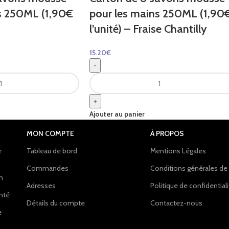
s 250ML (1,90€
pour les mains 250ML (1,90
l’unité) – Fraise Chantilly
15.20
€
-
+
Ajouter au panier
MON COMPTE
À PROPOS
e
Tableau de bord
Mentions Légales
Commandes
Conditions générales de
on
Adresses
Politique de confidential
anté
Détails du compte
Contactez-nous
e