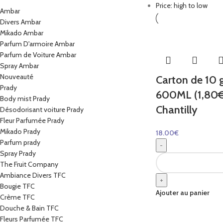
Price: high to low
Ambar
Divers Ambar
Mikado Ambar
Parfum D'armoire Ambar
Parfum de Voiture Ambar
Spray Ambar
Nouveauté
Carton de 10 
Prady
600ML (1,80€ l
Body mist Prady
Chantilly
Désodorisant voiture Prady
Fleur Parfumée Prady
Mikado Prady
18.00
€
Parfum prady
-
Spray Prady
The Fruit Company
Ambiance Divers TFC
+
Bougie TFC
Ajouter au panier
Crème TFC
Douche & Bain TFC
Fleurs Parfumée TFC