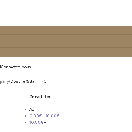
N
Contactez-nous
mpany
/
Douche & Bain TFC
Price filter
All
0.00
€
-
10.00
€
10.00
€
+