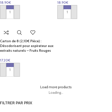
18.90
€
18.90
€
AJOUTER AU PANIER
AJOUTER AU PANIER
Carton de 8 (2,10€ Pièce) :
Désodorisant pour aspirateur aux
extraits naturels – Fruits Rouges
17.20
€
AJOUTER AU PANIER
Load more products
Loading...
FILTRER PAR PRIX