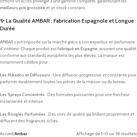
offrons un accès privilégié à une gamme complète, garantissant les
meilleurs prix grossiste
et un stock constant.
✨ La Qualité AMBAR : Fabrication Espagnole et Longue
Durée
AMBAR s’est imposée sur le marché grâce à son expertise en parfumerie
d’intérieur. Chaque produit est
fabriqué en Espagne
, assurant une qualité
conforme aux standards européens les plus élevés. La marque est
notamment célèbre pour :
Les Mikados et Diffuseurs :
Une diffusion progressive et constante pour
parfumer durablement toutes les pièces de la maison ou du bureau.
Les Sprays Concentrés :
Des formules puissantes pour une fraîcheur
instantanée et intense.
Les Bougies Parfumées :
Des cires de qualité qui brûlent proprement et
diffusent des fragrances riches.
Accueil
/
Ambar
Affichage de 1–13 sur 38 résultats