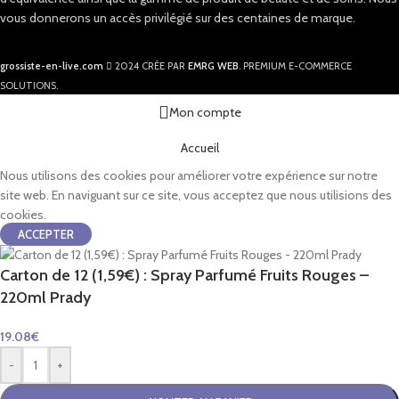
vous donnerons un accès privilégié sur des centaines de marque.
grossiste-en-live.com
2024 CRÉE PAR
EMRG WEB
. PREMIUM E-COMMERCE
SOLUTIONS.
Mon compte
Accueil
Nous utilisons des cookies pour améliorer votre expérience sur notre
site web. En naviguant sur ce site, vous acceptez que nous utilisions des
cookies.
ACCEPTER
Carton de 12 (1,59€) : Spray Parfumé Fruits Rouges –
220ml Prady
19.08
€
-
+