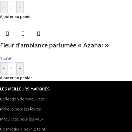
-
+
Ajouter au panier
Fleur d’ambiance parfumée « Azahar »
3.40
€
-
+
Ajouter au panier
LES MEILLEURS MARQUES
Collection de maquillage
Makeup pour les lèvres
Maquillage pour les yeux
Cosmétique pour le teint