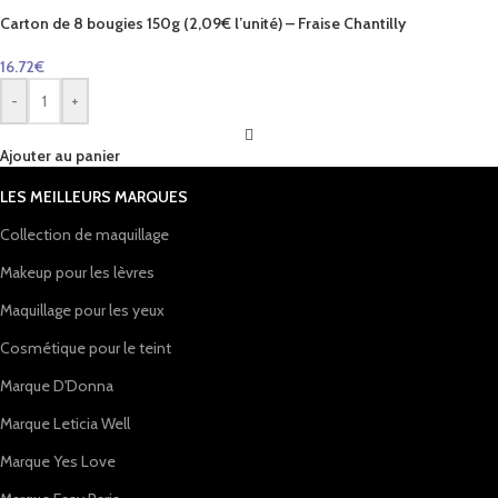
Carton de 8 bougies 150g (2,09€ l’unité) – Fraise Chantilly
16.72
€
-
+
Ajouter au panier
LES MEILLEURS MARQUES
Collection de maquillage
Makeup pour les lèvres
Maquillage pour les yeux
Cosmétique pour le teint
Marque D'Donna
Marque Leticia Well
Marque Yes Love