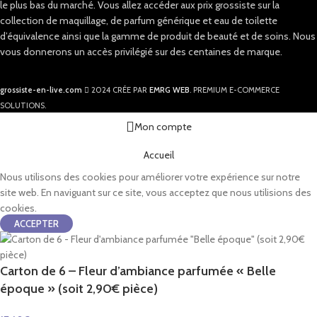
le plus bas du marché. Vous allez accéder aux prix grossiste sur la
collection de maquillage, de parfum générique et eau de toilette
d’équivalence ainsi que la gamme de produit de beauté et de soins. Nous
vous donnerons un accès privilégié sur des centaines de marque.
grossiste-en-live.com
2024 CRÉE PAR
EMRG WEB
. PREMIUM E-COMMERCE
SOLUTIONS.
Mon compte
Accueil
Nous utilisons des cookies pour améliorer votre expérience sur notre
site web. En naviguant sur ce site, vous acceptez que nous utilisions des
cookies.
ACCEPTER
Carton de 6 – Fleur d’ambiance parfumée « Belle
époque » (soit 2,90€ pièce)