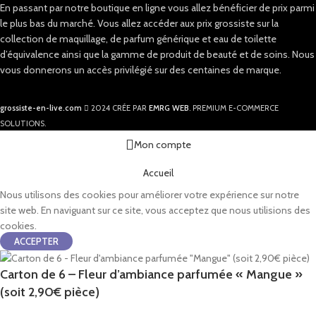
En passant par notre boutique en ligne vous allez bénéficier de prix parmi
le plus bas du marché. Vous allez accéder aux prix grossiste sur la
collection de maquillage, de parfum générique et eau de toilette
d’équivalence ainsi que la gamme de produit de beauté et de soins. Nous
vous donnerons un accès privilégié sur des centaines de marque.
grossiste-en-live.com
2024 CRÉE PAR
EMRG WEB
. PREMIUM E-COMMERCE
SOLUTIONS.
Mon compte
Accueil
Nous utilisons des cookies pour améliorer votre expérience sur notre
site web. En naviguant sur ce site, vous acceptez que nous utilisions des
cookies.
ACCEPTER
Carton de 6 – Fleur d’ambiance parfumée « Mangue »
(soit 2,90€ pièce)