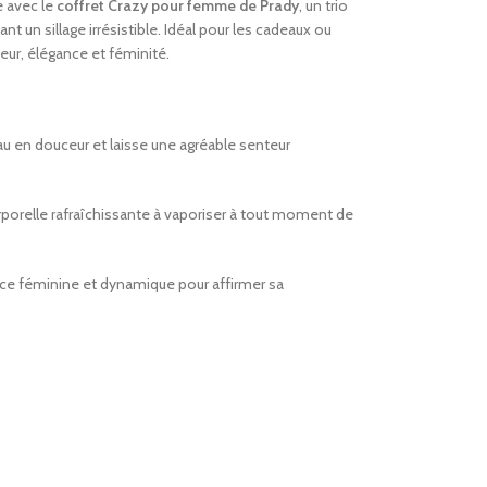
e avec le
coffret Crazy pour femme de Prady
, un trio
ant un sillage irrésistible. Idéal pour les cadeaux ou
cheur, élégance et féminité.
au en douceur et laisse une agréable senteur
porelle rafraîchissante à vaporiser à tout moment de
nce féminine et dynamique pour affirmer sa