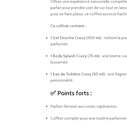
Offrez une expérience sensorielle complèt
parfait pour prendre soin de soi tout en laiss
pour se faire plaisir, ce coffret associe fraî
Ce coffret contient :
1 Gel Douche Crazy (100 ml)
: nettoie la pe
parfumée.
1 Body Splash Crazy (75 ml)
: une brume cor
la journée.
1 Eau de Toilette Crazy (50 ml)
: une fragra
personnalité.
✅ Points forts :
Parfum féminin aux notes captivantes
Coffret complet pour une routine parfumée