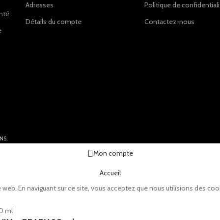
Adresses
Politique de confidential
anté
Détails du compte
Contactez-nous
e
NS.
Mon compte
Accueil
 web. En naviguant sur ce site, vous acceptez que nous utilisions des coo