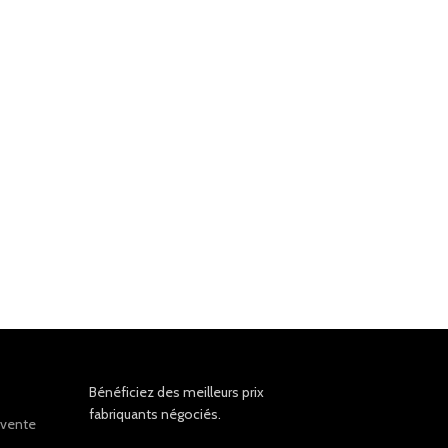
Bénéficiez des meilleurs prix
fabriquants négociés.
 vente