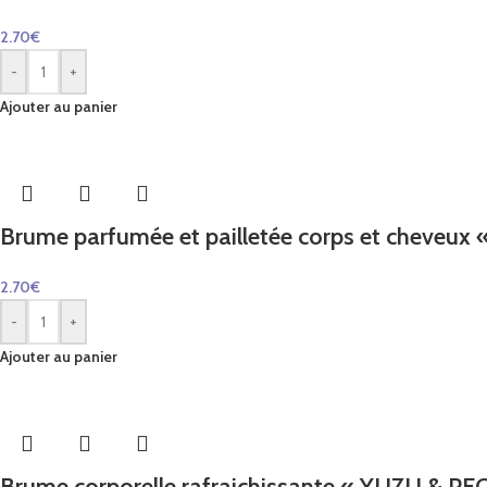
2.70
€
-
+
Ajouter au panier
Brume parfumée et pailletée corps et cheveux 
2.70
€
-
+
Ajouter au panier
Brume corporelle rafraichissante « YUZU & PE