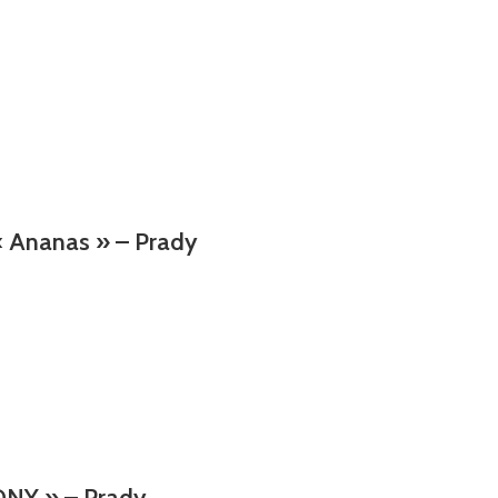
« Ananas » – Prady
ONY » – Prady