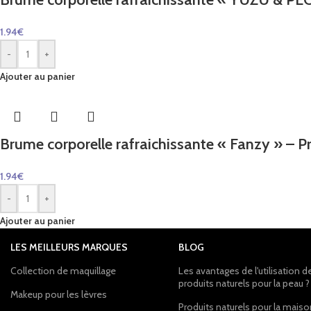
1.94
€
-
+
Ajouter au panier
Brume corporelle rafraichissante « Fanzy » – P
1.94
€
-
+
Ajouter au panier
LES MEILLEURS MARQUES
BLOG
Collection de maquillage
Les avantages de l'utilisation d
produits naturels pour la peau ?
Makeup pour les lèvres
Produits naturels pour la mais