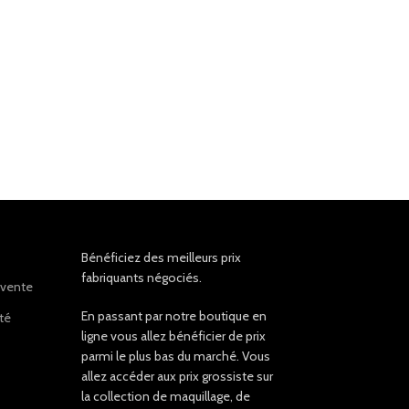
Bénéficiez des meilleurs prix
fabriquants négociés.
 vente
En passant par notre boutique en
ité
ligne vous allez bénéficier de prix
parmi le plus bas du marché. Vous
allez accéder aux prix grossiste sur
la collection de maquillage, de