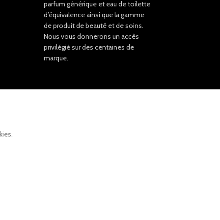
parfum générique et eau de toilette
d’équivalence ainsi que la gamme
de produit de beauté et de soins.
Nous vous donnerons un accès
privilégié sur des centaines de
marque.
kies.