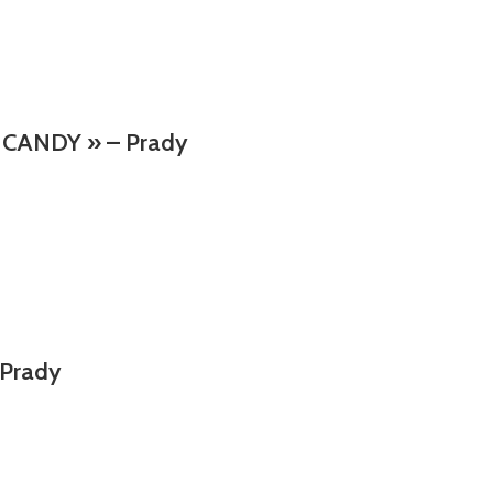
E CANDY » – Prady
 Prady