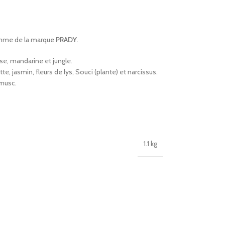
mme de la marque
PRADY
.
se, mandarine et jungle.
tte, jasmin, fleurs de lys, Souci (plante) et narcissus.
 musc.
1.1 kg