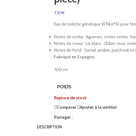
7.50
€
Eau de toilette générique
VITA
nº12
pour fe
Notes de sortie : Agrumes, notes vertes, frai
Notes de coeur : Lis blanc, Œillet, rose, viole
Notes de fond : Santal, ambre, patchouli et
Fabriqué en Espagne.
100 ml
POIDS
Rupture de stock
Comparer
Ajouter à la wishlist
Partager :
DESCRIPTION