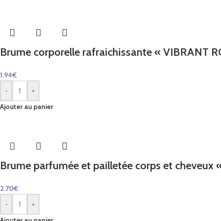
Brume corporelle rafraichissante « VIBRANT 
1.94
€
-
+
Ajouter au panier
Brume parfumée et pailletée corps et cheveux « 
2.70
€
-
+
Ajouter au panier