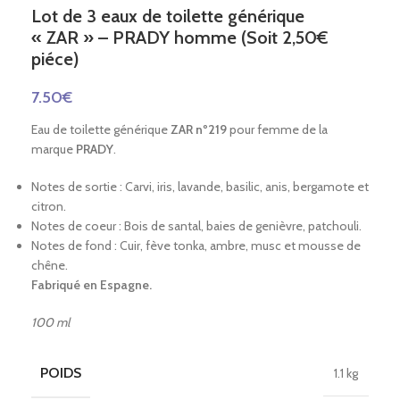
Lot de 3 eaux de toilette générique
« ZAR » – PRADY homme (Soit 2,50€
piéce)
7.50
€
Eau de toilette générique
ZAR
nº219
pour femme de la
marque
PRADY
.
Notes de sortie : Carvi, iris, lavande, basilic, anis, bergamote et
citron.
Notes de coeur : Bois de santal, baies de genièvre, patchouli.
Notes de fond : Cuir, fève tonka, ambre, musc et mousse de
chêne.
Fabriqué en Espagne.
100 ml
POIDS
1.1 kg