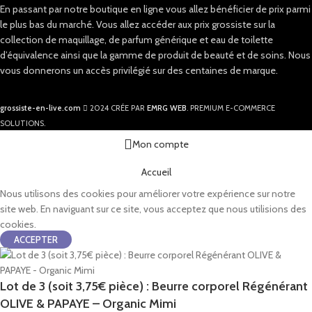
En passant par notre boutique en ligne vous allez bénéficier de prix parmi
le plus bas du marché. Vous allez accéder aux prix grossiste sur la
collection de maquillage, de parfum générique et eau de toilette
d’équivalence ainsi que la gamme de produit de beauté et de soins. Nous
vous donnerons un accès privilégié sur des centaines de marque.
grossiste-en-live.com
2024 CRÉE PAR
EMRG WEB
. PREMIUM E-COMMERCE
SOLUTIONS.
Mon compte
Accueil
Nous utilisons des cookies pour améliorer votre expérience sur notre
site web. En naviguant sur ce site, vous acceptez que nous utilisions des
cookies.
ACCEPTER
Lot de 3 (soit 3,75€ pièce) : Beurre corporel Régénérant
OLIVE & PAPAYE – Organic Mimi