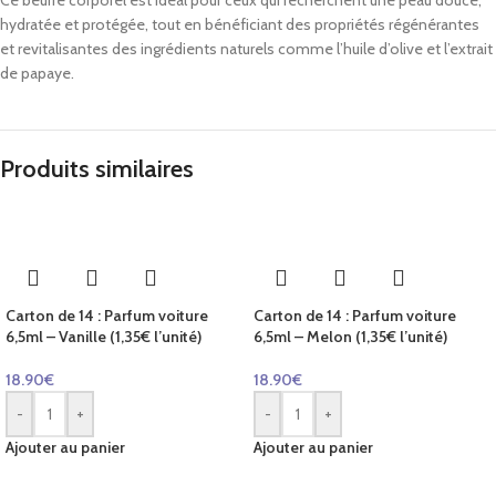
Ce beurre corporel est idéal pour ceux qui recherchent une peau douce,
hydratée et protégée, tout en bénéficiant des propriétés régénérantes
et revitalisantes des ingrédients naturels comme l’huile d’olive et l’extrait
de papaye.
Produits similaires
Carton de 14 : Parfum voiture
Carton de 14 : Parfum voiture
6,5ml – Vanille (1,35€ l’unité)
6,5ml – Melon (1,35€ l’unité)
18.90
€
18.90
€
-
+
-
+
Ajouter au panier
Ajouter au panier