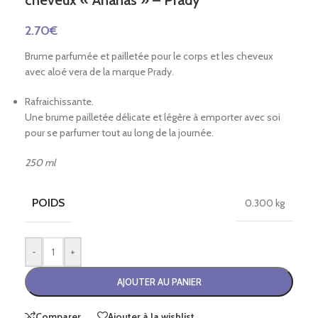
cheveux « Ananas » – Prady
2.70
€
Brume parfumée et pailletée pour le corps et les cheveux
avec aloé vera de la marque Prady.
Rafraichissante.
Une brume pailletée délicate et légère à emporter avec soi
pour se parfumer tout au long de la journée.
250 ml
POIDS
0.300 kg
-
+
AJOUTER AU PANIER
Comparer
Ajouter à la wishlist