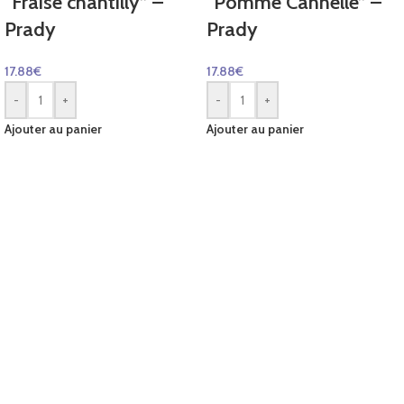
“Fraise chantilly” –
“Pomme Cannelle” –
Prady
Prady
17.88
€
17.88
€
-
+
-
+
Ajouter au panier
Ajouter au panier