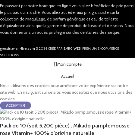
En passant par notre boutique en ligne vous allez bénéficier de prix parmi
le plus bas du marché. Vous allez accéder aux prix grossiste sur la
collection de maquillage, de parfum générique et eau de toilette
d’équivalence ainsi que la gamme de produit de beauté et de soins. Nous
vous donnerons un accès privilégié sur des centaines de marque.
grossiste-en-live.com
2024 CRÉE PAR
EMRG WEB
. PREMIUM E-COMMERCE
SOLUTIONS.
Mon compte
Accueil
Nous utilisons des cookies pour améliorer votre expérience sur notre
site web. En naviguant sur ce site, vous acceptez que nous utilisions des
cookies.
ACCEPTER
Pack de 10 (soit 5,20€ pièce) : Mikado pamplemousse
rose Vitamin+ 100% d’origine naturelle