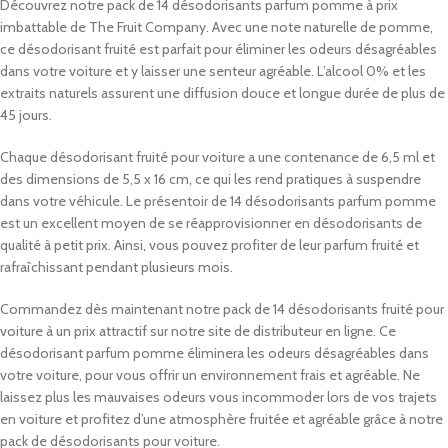
Découvrez notre pack de 14 désodorisants parfum pomme à prix
imbattable de The Fruit Company. Avec une note naturelle de pomme,
ce désodorisant fruité est parfait pour éliminer les odeurs désagréables
dans votre voiture et y laisser une senteur agréable. L’alcool 0% et les
extraits naturels assurent une diffusion douce et longue durée de plus de
45 jours.
Chaque désodorisant fruité pour voiture a une contenance de 6,5 ml et
des dimensions de 5,5 x 16 cm, ce qui les rend pratiques à suspendre
dans votre véhicule. Le présentoir de 14 désodorisants parfum pomme
est un excellent moyen de se réapprovisionner en désodorisants de
qualité à petit prix. Ainsi, vous pouvez profiter de leur parfum fruité et
rafraîchissant pendant plusieurs mois.
Commandez dès maintenant notre pack de 14 désodorisants fruité pour
voiture à un prix attractif sur notre site de distributeur en ligne. Ce
désodorisant parfum pomme éliminera les odeurs désagréables dans
votre voiture, pour vous offrir un environnement frais et agréable. Ne
laissez plus les mauvaises odeurs vous incommoder lors de vos trajets
en voiture et profitez d’une atmosphère fruitée et agréable grâce à notre
pack de désodorisants pour voiture.