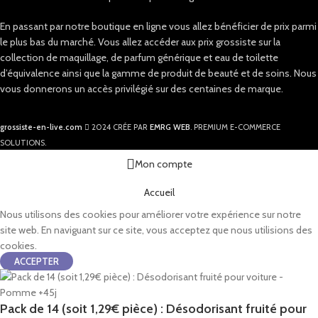
En passant par notre boutique en ligne vous allez bénéficier de prix parmi
le plus bas du marché. Vous allez accéder aux prix grossiste sur la
collection de maquillage, de parfum générique et eau de toilette
d’équivalence ainsi que la gamme de produit de beauté et de soins. Nous
vous donnerons un accès privilégié sur des centaines de marque.
grossiste-en-live.com
2024 CRÉE PAR
EMRG WEB
. PREMIUM E-COMMERCE
SOLUTIONS.
Mon compte
Accueil
Nous utilisons des cookies pour améliorer votre expérience sur notre
site web. En naviguant sur ce site, vous acceptez que nous utilisions des
cookies.
ACCEPTER
Pack de 14 (soit 1,29€ pièce) : Désodorisant fruité pour