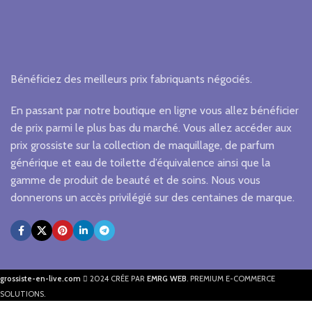
Bénéficiez des meilleurs prix fabriquants négociés.
En passant par notre boutique en ligne vous allez bénéficier
de prix parmi le plus bas du marché. Vous allez accéder aux
prix grossiste sur la collection de maquillage, de parfum
générique et eau de toilette d’équivalence ainsi que la
gamme de produit de beauté et de soins. Nous vous
donnerons un accès privilégié sur des centaines de marque.
grossiste-en-live.com
2024 CRÉE PAR
EMRG WEB
. PREMIUM E-COMMERCE
SOLUTIONS.