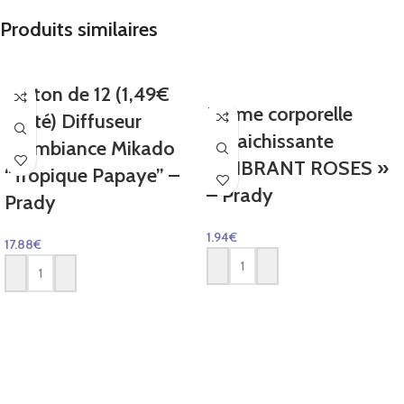
Produits similaires
Carton de 12 (1,49€
Brume corporelle
Unité) Diffuseur
rafraichissante
d’Ambiance Mikado
« VIBRANT ROSES »
“Tropique Papaye” –
– Prady
Prady
1.94
€
17.88
€
AJOUTER AU PANIER
AJOUTER AU PANIER