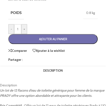
POIDS
0.8 kg
-
+
AJOUTER AU PANIER
Comparer
Ajouter à la wishlist
Partager :
DESCRIPTION
Description
Un lot de 12 flacons d’eau de toilette générique pour femme de la marque
PRADY offre une option abordable et attrayante pour les clients.
Prix Compétitif
: Offrir un lot de 12 eaux de toilette génériques Prady à 1,10