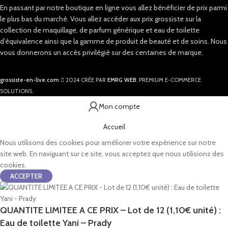
En passant par notre boutique en ligne vous allez bénéficier de prix parmi
le plus bas du marché. Vous allez accéder aux prix grossiste sur la
collection de maquillage, de parfum générique et eau de toilette
d’équivalence ainsi que la gamme de produit de beauté et de soins. Nous
vous donnerons un accès privilégié sur des centaines de marque.
grossiste-en-live.com
2024 CRÉE PAR
EMRG WEB
. PREMIUM E-COMMERCE
SOLUTIONS.
Mon compte
Accueil
Nous utilisons des cookies pour améliorer votre expérience sur notre
site web. En naviguant sur ce site, vous acceptez que nous utilisions des
cookies.
ACCEPTER
QUANTITE LIMITEE A CE PRIX – Lot de 12 (1,10€ unité) :
Eau de toilette Yani – Prady