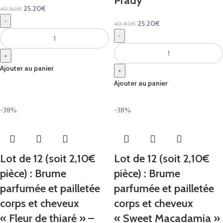
Prady
25.20
€
40.80
€
-
25.20
€
40.80
€
-
+
Ajouter au panier
+
Ajouter au panier
-38%
-38%
Lot de 12 (soit 2,10€
Lot de 12 (soit 2,10€
pièce) : Brume
pièce) : Brume
parfumée et pailletée
parfumée et pailletée
corps et cheveux
corps et cheveux
« Fleur de thiaré » –
« Sweet Macadamia »