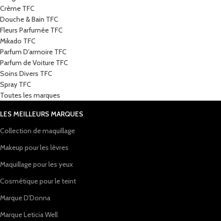
Crème TFC
Douche & Bain TFC
Fleurs Parfumée TFC
Mikado TFC
Parfum D'armoire TFC
Parfum de Voiture TFC
Soins Divers TFC
Spray TFC
Toutes les marques
LES MEILLEURS MARQUES
Collection de maquillage
Makeup pour les lèvres
Maquillage pour les yeux
Cosmétique pour le teint
Marque D'Donna
Marque Leticia Well