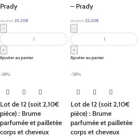
Prady
– Prady
25.20
€
25.20
€
40.80
€
40.80
€
-
-
+
+
Ajouter au panier
Ajouter au panier
-38%
-38%
Lot de 12 (soit 2,10€
Lot de 12 (soit 2,10€
pièce) : Brume
pièce) : Brume
parfumée et pailletée
parfumée et pailletée
corps et cheveux
corps et cheveux