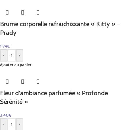
Brume corporelle rafraichissante « Kitty » –
Prady
1.94
€
-
+
Ajouter au panier
Fleur d’ambiance parfumée « Profonde
Sérénité »
3.40
€
-
+