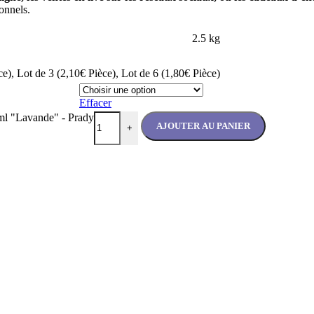
ionnels.
2.5 kg
ce)
,
Lot de 3 (2,10€ Pièce)
,
Lot de 6 (1,80€ Pièce)
Effacer
0ml "Lavande" - Prady
AJOUTER AU PANIER
+