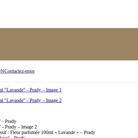
ON
Contactez-nous
essif : Fleur parfumée 100ml « Lavande » – Prady