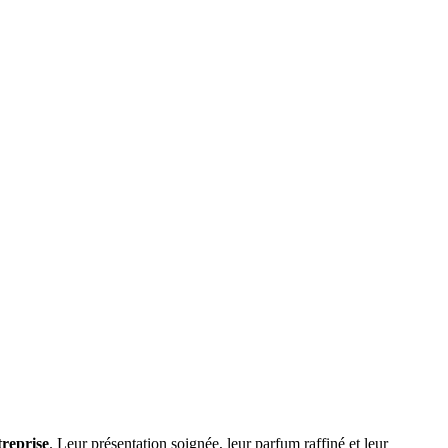
treprise
. Leur présentation soignée, leur parfum raffiné et leur