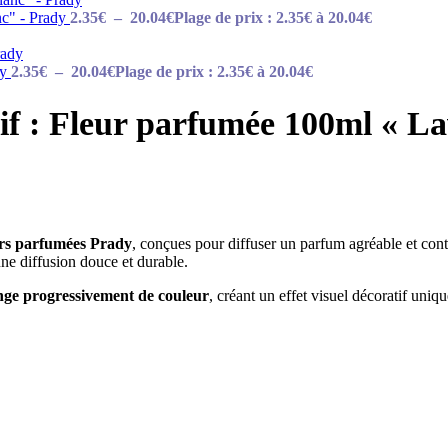
nc" - Prady
2.35
€
–
20.04
€
Plage de prix : 2.35€ à 20.04€
dy
2.35
€
–
20.04
€
Plage de prix : 2.35€ à 20.04€
sif : Fleur parfumée 100ml « L
urs parfumées Prady
, conçues pour diffuser un parfum agréable et co
une diffusion douce et durable.
ange progressivement de couleur
, créant un effet visuel décoratif un