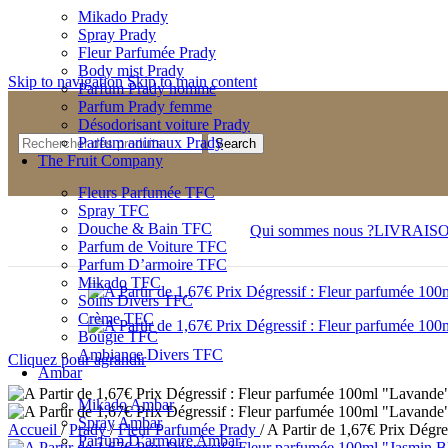
Mikado Prady
Spray Prady
Fleur Parfumée Prady
Body mist Prady
Skip to navigation
Skip to main content
Parfum Prady homme
Parfum Prady femme
Désodorisant voiture Prady
Parfum animaux Prady
Search
The Fruit Company
Fleurs Parfumée TFC
Spray TFC
Douche & Bain TFC
Qui sommes nous ?
LIVRAIS
Parfum de Voiture TFC
Parfum D’armoire TFC
Mikado TFC
Soins Divers TFC
Crème TFC
Bougie TFC
Ambiance Divers TFC
Cliquez pour agrandir
Ambar
Mikado Ambar
Spray Ambar
Accueil
/
Prady
/
Fleur Parfumée Prady
/
A Partir de 1,67€ Prix Dégr
Parfum D’armoire Ambar