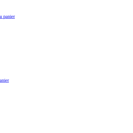
u panier
anier