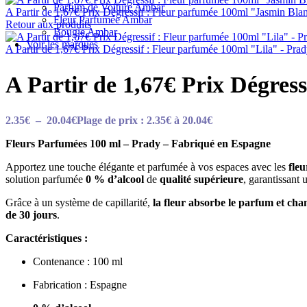
Parfum de Voiture Ambar
A Partir de 1,67€ Prix Dégressif : Fleur parfumée 100ml "Jasmin Bla
Fleur Parfumée Ambar
Retour aux produits
Bougie Ambar
Voir les marques
A Partir de 1,67€ Prix Dégressif : Fleur parfumée 100ml "Lila" - Pra
A Partir de 1,67€ Prix Dégres
2.35
€
–
20.04
€
Plage de prix : 2.35€ à 20.04€
Fleurs Parfumées 100 ml – Prady – Fabriqué en Espagne
Apportez une touche élégante et parfumée à vos espaces avec les
fle
solution parfumée
0 % d’alcool
de
qualité supérieure
, garantissant 
Grâce à un système de capillarité,
la fleur absorbe le parfum et ch
de 30 jours
.
Caractéristiques :
Contenance : 100 ml
Fabrication : Espagne