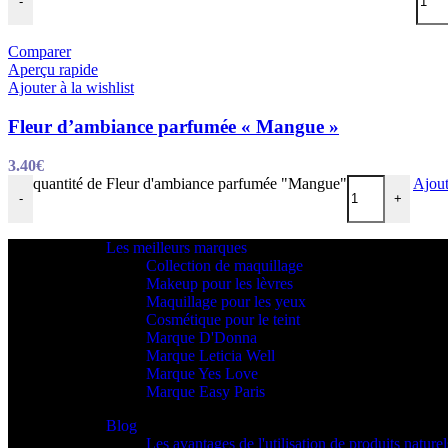
-
Comparer
Aperçu rapide
Ajouter à la wishlist
Fleur d’ambiance parfumée « Mangue »
3.40
€
quantité de Fleur d'ambiance parfumée "Mangue"
Ajout
-
+
Les meilleurs marques
Collection de maquillage
Makeup pour les lèvres
Maquillage pour les yeux
Cosmétique pour le teint
Marque D'Donna
Marque Leticia Well
Marque Yes Love
Marque Easy Paris
Blog
Les avantages de l'utilisation de produits nature