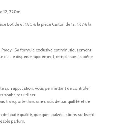
e 12, 220ml
pièce Lot de 6 : 1,80 € la pièce Carton de 12 : 1,67 € la
 Prady ! Sa formule exclusive est minutieusement
te qui se disperse rapidement, remplissant la pièce
lite son application, vous permettant de contrôler
s souhaitez utiliser.
s transporte dans une oasis de tranquillité et de
n de haute qualité, quelques pulvérisations suffisent
réable parfum.