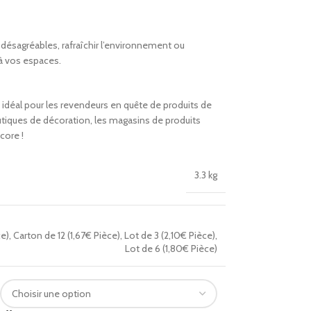
s désagréables, rafraîchir l’environnement ou
à vos espaces.
 idéal pour les revendeurs en quête de produits de
boutiques de décoration, les magasins de produits
core !
3.3 kg
ce)
,
Carton de 12 (1,67€ Pièce)
,
Lot de 3 (2,10€ Pièce)
,
Lot de 6 (1,80€ Pièce)