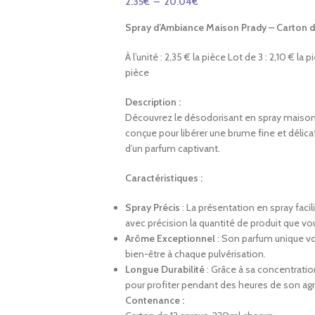
2.35
€
–
20.04
€
Spray d’Ambiance Maison Prady – Carton d
À l’unité : 2,35 € la pièce Lot de 3 : 2,10 € la 
pièce
Description :
Découvrez le désodorisant en spray maison
conçue pour libérer une brume fine et délica
d’un parfum captivant.
Caractéristiques :
Spray Précis
: La présentation en spray faci
avec précision la quantité de produit que vou
Arôme Exceptionnel
: Son parfum unique vou
bien-être à chaque pulvérisation.
Longue Durabilité
: Grâce à sa concentratio
pour profiter pendant des heures de son ag
Contenance :