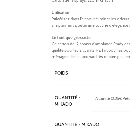
Carton de 12 sprays, 220ml chacun
Utilisation :
Pulvérisez dans l’air pour éliminer les odeur
simplement ajouter une touche d’élégance 
En tant que grossiste :
Ce carton de 12 sprays d’ambiance Prady est
qualité pour leurs clients. Parfait pour les 
ménagers, les supermarchés et bien plus en
POIDS
QUANTITÉ -
A L’unité (2,35€ Piè
MIKADO
QUANTITÉ - MIKADO