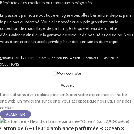
Bénéficiez des meilleurs prix fabriquants négociés.
En passant par notre boutique en ligne vous allez bénéficier de prix parmi
le plus bas du marché. Vous allez accéder aux prix grossiste sur la
collection de maquillage, de parfum générique et eau de toilette
d’équivalence ainsi que la gamme de produit de beauté et de soins. Nous
vous donnerons un accès privilégié sur des centaines de marque.
grossiste-en-live.com
2024 CRÉE PAR
EMRG WEB
. PREMIUM E-COMMERCE
SOLUTIONS.
Mon compte
Accueil
Nous utilisons des cookies pour améliorer votre expérience sur notre
site web. En naviguant sur ce site, vous acceptez que nous utilisions des
cookies.
ACCEPTER
Carton de 6 – Fleur d’ambiance parfumée « Ocean »