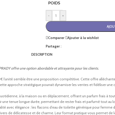
POIDS
-
+
AJOU
Comparer
Ajouter à la wishlist
Partager :
DESCRIPTION
PRADY offre une option abordable et attrayante pour les clients.
10 € l’unité semble être une proposition compétitive. Cette offre alléchante 
tte approche stratégique pourrait dynamiser les ventes et fidéliser une cl
n quotidienne, à la maison ou en déplacement, offrant un parfum frais à to
ir une tenue longue durée, permettant de rester frais et parfumé tout au lo
alité avec élégance : les flacons d’eau de toilette générique pour femme
nivers de délicatesse et de charme. Leur format pratique vous permet de 