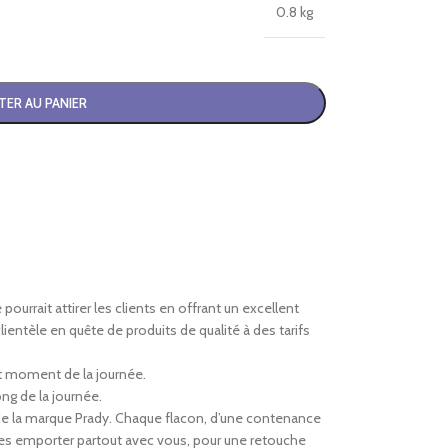
0.8 kg
TER AU PANIER
pourrait attirer les clients en offrant un excellent
ientèle en quête de produits de qualité à des tarifs
ut moment de la journée.
ng de la journée.
 de la marque Prady. Chaque flacon, d’une contenance
les emporter partout avec vous, pour une retouche