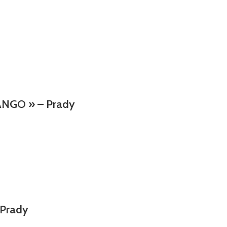
MANGO » – Prady
 Prady