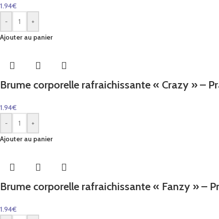
1.94
€
-
+
Ajouter au panier
Brume corporelle rafraichissante « Crazy » – P
1.94
€
-
+
Ajouter au panier
Brume corporelle rafraichissante « Fanzy » – P
1.94
€