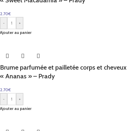
« Sweet Macadamia » – Prady
2.70
€
-
+
Ajouter au panier
Brume parfumée et pailletée corps et cheveux
« Ananas » – Prady
2.70
€
-
+
Ajouter au panier