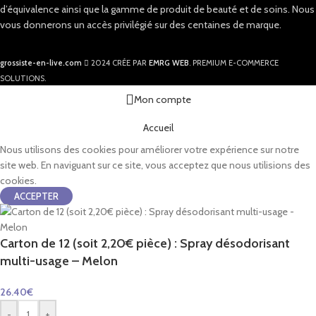
d’équivalence ainsi que la gamme de produit de beauté et de soins. Nous
vous donnerons un accès privilégié sur des centaines de marque.
grossiste-en-live.com
2024 CRÉE PAR
EMRG WEB
. PREMIUM E-COMMERCE
SOLUTIONS.
Mon compte
Accueil
Nous utilisons des cookies pour améliorer votre expérience sur notre
site web. En naviguant sur ce site, vous acceptez que nous utilisions des
cookies.
ACCEPTER
Carton de 12 (soit 2,20€ pièce) : Spray désodorisant
multi-usage – Melon
26.40
€
-
+